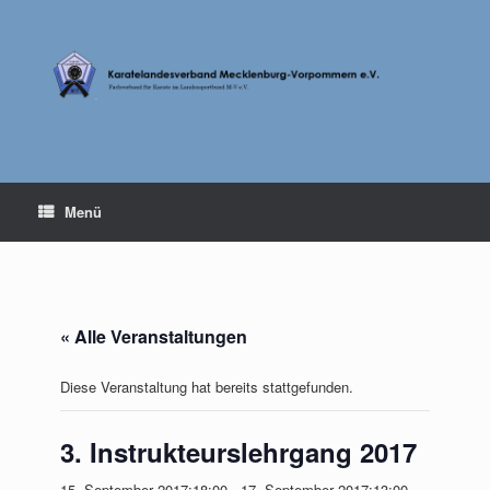
Zum
Inhalt
springen
Menü
« Alle Veranstaltungen
Diese Veranstaltung hat bereits stattgefunden.
3. Instrukteurslehrgang 2017
15. September 2017;18:00
-
17. September 2017;13:00