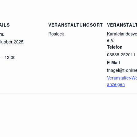
AILS
VERANSTALTUNGSORT
VERANSTAL
Rostock
Karatelandesv
m:
e.V.
Oktober 2025
Telefon
03838-252011
 - 13:00
E-Mail
fnagel@t-onlin
Veranstalter-W
anzeigen