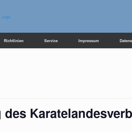
Richtlinien
Service
Impressum
Datens
g des Karatelandesverb