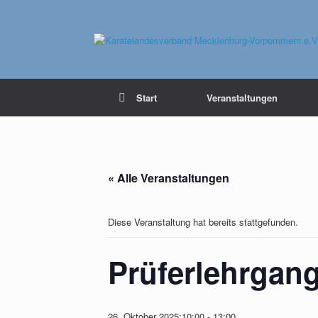
Zum
Inhalt
springen
Start
Veranstaltungen
« Alle Veranstaltungen
Diese Veranstaltung hat bereits stattgefunden.
Prüferlehrgan
26. Oktober 2025;10:00
-
13:00