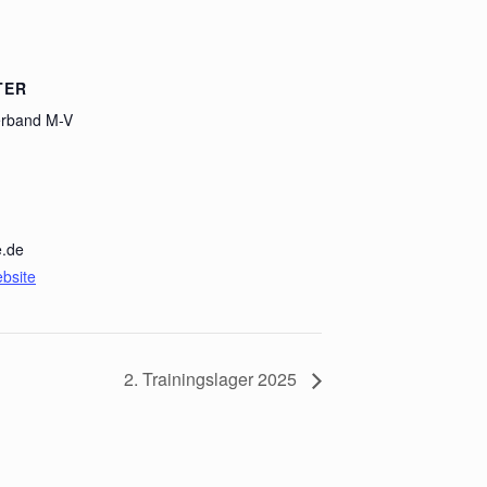
TER
erband M-V
e.de
ebsite
2. Trainingslager 2025