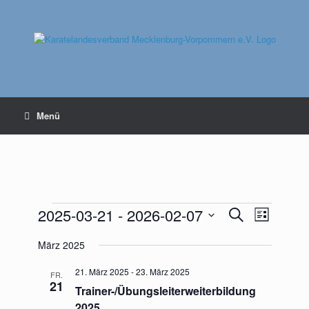
Zum
Inhalt
springen
Menü
Veranstaltungen
2025-03-21
 - 
2026-02-07
Veranstaltungen
Veranstaltu
Suche
Liste
Suche
Ansichten-
Datum
und
Navigation
März 2025
wählen.
Ansichten,
Navigation
21. März 2025
-
23. März 2025
FR.
21
Trainer-/Übungsleiterweiterbildung
2025