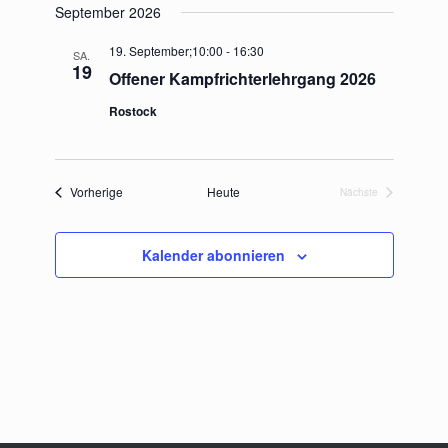
und
Navigation
September 2026
wählen.
Ansichten,
Navigation
19. September;10:00
-
16:30
SA.
19
Offener Kampfrichterlehrgang 2026
Rostock
Veranstaltungen
Vorherige
Heute
Nächste
Veranstaltungen
Kalender abonnieren