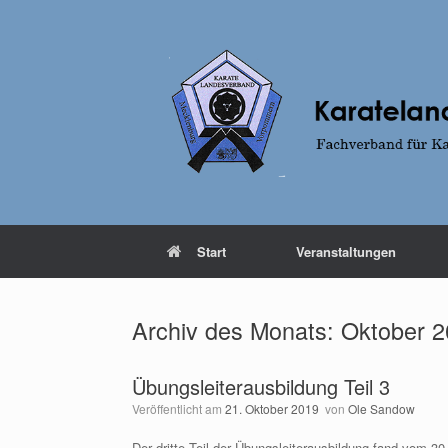
Zum
Inhalt
springen
Start
Veranstaltungen
Archiv des Monats:
Oktober 
Übungsleiterausbildung Teil 3
Veröffentlicht am
21. Oktober 2019
von
Ole Sandow
Der dritte Teil der Übungsleiterausbildung fand vom 3