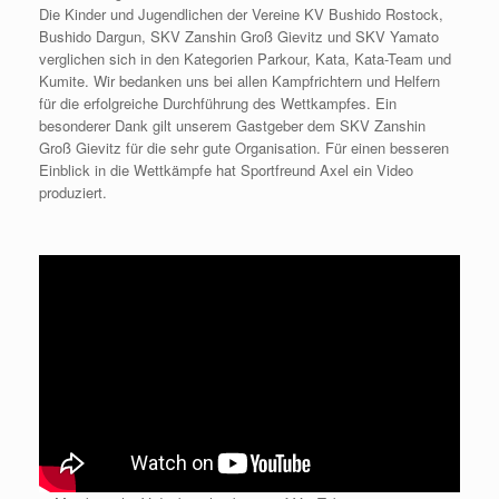
Die Kinder und Jugendlichen der Vereine KV Bushido Rostock,
Bushido Dargun, SKV Zanshin Groß Gievitz und SKV Yamato
verglichen sich in den Kategorien Parkour, Kata, Kata-Team und
Kumite. Wir bedanken uns bei allen Kampfrichtern und Helfern
für die erfolgreiche Durchführung des Wettkampfes. Ein
besonderer Dank gilt unserem Gastgeber dem SKV Zanshin
Groß Gievitz für die sehr gute Organisation. Für einen besseren
Einblick in die Wettkämpfe hat Sportfreund Axel ein Video
produziert.