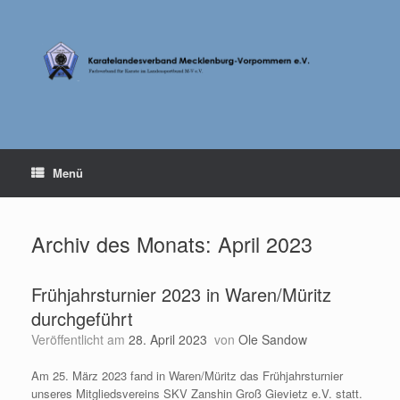
Zum
Inhalt
springen
Menü
Archiv des Monats:
April 2023
Frühjahrsturnier 2023 in Waren/Müritz
durchgeführt
Veröffentlicht am
28. April 2023
von
Ole Sandow
Am 25. März 2023 fand in Waren/Müritz das Frühjahrsturnier
unseres Mitgliedsvereins SKV Zanshin Groß Gievietz e.V. statt.