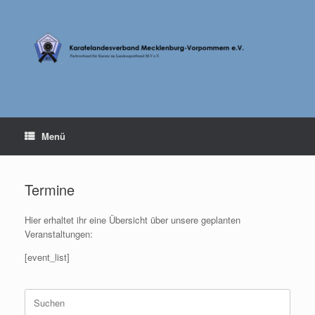
Zum
Inhalt
springen
Menü
Termine
Hier erhaltet ihr eine Übersicht über unsere geplanten
Veranstaltungen:
[event_list]
Suche
nach: