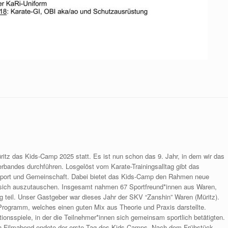
itz das Kids-Camp 2025 statt. Es ist nun schon das 9. Jahr, in dem wir das
rbandes durchführen. Losgelöst vom Karate-Trainingsalltag gibt das
port und Gemeinschaft. Dabei bietet das Kids-Camp den Rahmen neue
sich auszutauschen. Insgesamt nahmen 67 Sportfreund*innen aus Waren,
 teil. Unser Gastgeber war dieses Jahr der SKV “Zanshin” Waren (Müritz).
s Programm, welches einen guten Mix aus Theorie und Praxis darstellte.
onsspiele, in der die Teilnehmer*innen sich gemeinsam sportlich betätigten.
en Filmabend endete der erste Tag des Kids-Camps. Nach dem Frühstück