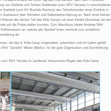
tung von Stefanie und Torsten Saldsieder (vom SKV Yamato) in verschiedenen
n Seefeldt (vom KV Bushido Rostock) den Teilnehmenden einen Einblick in
um Austausch über Verhalten und Selbstwertschätzung an. Nach einer kleinen
l Kleinert den letzten Teil des Kids-Camps mit einer Karate-Quizshow, bei der
ate auf die Probe stellen konnten. Zum Abschluss leitete Andreas Röhl
 Kräftemessen an, welche alle Sportler*innen nochmal zum schwitzen
nstaltung ab.
nnen, die das 9. Kids-Camp mitgestaltet, unterstützt und mit Leben gefüllt
KV “Zanshin” Waren (Müritz), für die gute Organisation und Durchführung
innen vom SKV Yamato im Landkreis Vorpommern-Rügen das Kids-Camp